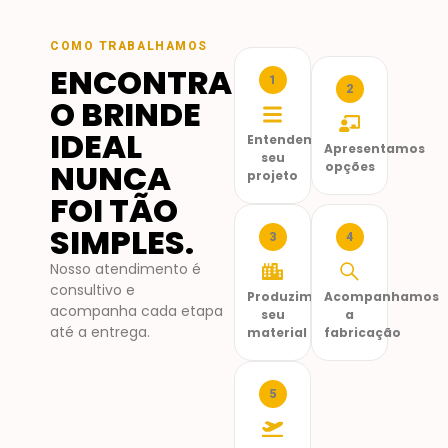
COMO TRABALHAMOS
ENCONTRAR
1
2
O BRINDE
IDEAL
Entendemos
Apresentamos
seu
NUNCA
opções
projeto
FOI TÃO
SIMPLES.
3
4
Nosso atendimento é
consultivo e
Produzimos
Acompanhamos
acompanha cada etapa
seu
a
até a entrega.
material
fabricação
5